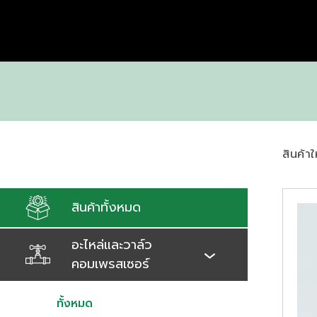
สินค้าใ
สินค้าทั้งหมด
อะไหล่และวาล์ว
คอมเพรสเซอร์
ทั้งหมด