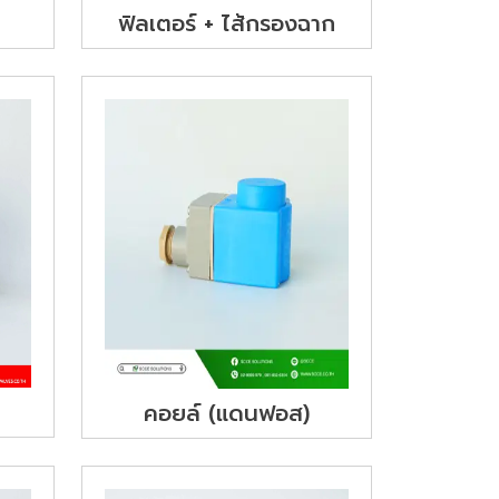
ฟิลเตอร์ + ไส้กรองฉาก
คอยล์ (แดนฟอส)