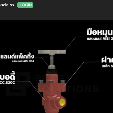
ิดต่อเรา
LOGIN