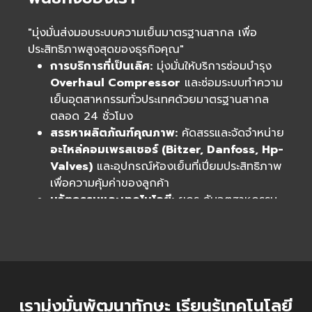
"มุ่งมั่นส่งมอบระบบความเย็นมาตรฐานสากล เพื่อ
ประสิทธิภาพสูงสุดของธุรกิจคุณ"
การบริการที่เป็นเลิศ:
มุ่งมั่นให้บริการซ่อมบำรุง
Overhaul Compressor
และซ่อมระบบทำความ
เย็นอุตสาหกรรมทั่วประเทศด้วยมาตรฐานสากล
ตลอด 24 ชั่วโมง
สรรหาผลิตภัณฑ์คุณภาพ:
คัดสรรและจัดจำหน่าย
อะไหล่คอมเพรสเซอร์ (Bitzer, Danfoss, Hp-
Valves)
และอุปกรณ์ห้องเย็นที่เปี่ยมประสิทธิภาพ
เพื่อความคุ้มค่าของลูกค้า
นวัตกรรมและเทคโนโลยี:
ยกระดับอุตสาหกรรม
ด้วยระบบ
PLC และ IIoT
เพื่อการบริหารจัดการ
ความเย็นที่อัจฉริยะ แม่นยำ และประหยัดพลังงาน
พันธมิตรที่ไว้วางใจได้:
ส่งมอบโซลูชัน
Mobile
Cold Room
และงานติดตั้งตู้ไฟฟ้าที่ตอบโจทย์
เฉพาะด้าน เพื่อลดความเสี่ยงและเพิ่มศักยภาพ
เรามุ่งมั่นพัฒนาทักษะ เรียนรู้เทคโนโลยี
การเติบโตให้ธุรกิจคู่ค้าอย่างยั่งยืน