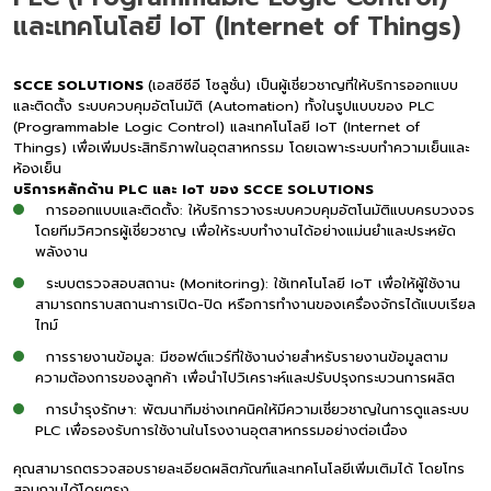
และเทคโนโลยี IoT (Internet of Things)
SCCE SOLUTIONS
(เอสซีซีอี โซลูชั่น) เป็นผู้เชี่ยวชาญที่ให้บริการออกแบบ
และติดตั้ง ระบบควบคุมอัตโนมัติ (Automation) ทั้งในรูปแบบของ PLC
(Programmable Logic Control) และเทคโนโลยี IoT (Internet of
Things) เพื่อเพิ่มประสิทธิภาพในอุตสาหกรรม โดยเฉพาะระบบทำความเย็นและ
ห้องเย็น
บริการหลักด้าน PLC และ IoT ของ SCCE SOLUTIONS
การออกแบบและติดตั้ง: ให้บริการวางระบบควบคุมอัตโนมัติแบบครบวงจร
โดยทีมวิศวกรผู้เชี่ยวชาญ เพื่อให้ระบบทำงานได้อย่างแม่นยำและประหยัด
พลังงาน
ระบบตรวจสอบสถานะ (Monitoring): ใช้เทคโนโลยี IoT เพื่อให้ผู้ใช้งาน
สามารถทราบสถานะการเปิด-ปิด หรือการทำงานของเครื่องจักรได้แบบเรียล
ไทม์
การรายงานข้อมูล: มีซอฟต์แวร์ที่ใช้งานง่ายสำหรับรายงานข้อมูลตาม
ความต้องการของลูกค้า เพื่อนำไปวิเคราะห์และปรับปรุงกระบวนการผลิต
การบำรุงรักษา: พัฒนาทีมช่างเทคนิคให้มีความเชี่ยวชาญในการดูแลระบบ
PLC เพื่อรองรับการใช้งานในโรงงานอุตสาหกรรมอย่างต่อเนื่อง
คุณสามารถตรวจสอบรายละเอียดผลิตภัณฑ์และเทคโนโลยีเพิ่มเติมได้ โดยโทร
สอบถามได้โดยตรง